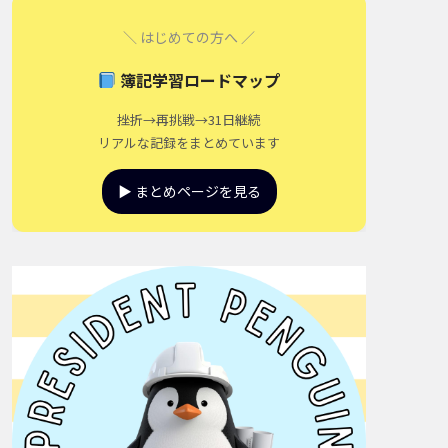
＼ はじめての方へ ／
簿記学習ロードマップ
挫折→再挑戦→31日継続
リアルな記録をまとめています
▶ まとめページを見る